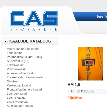
Tere T
KAALUDE KATALOOG
Müügi kaalud Poekaalud
Lauakaalud
Põrandakaalud kuni 300kg
Alusekaalud ( U )
Etiketikaalud
Plavormkaalud
Autokaalud Veokaalud
Kraanakaalud / Konkskaalud
Näidikud
HM-1,5
Veekindlad kaalud
Frontaal laaduritele kaalud
Hind:
€ 285,00
Loendurkaalud
Looma kaalud
Põhjalikum
Lisad / varuosad
Autokaalud Remont